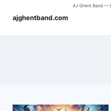
Skip
AJ Ghent Band — C
to
ajghentband.com
content