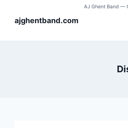
Skip
AJ Ghent Band — C
to
ajghentband.com
content
Di