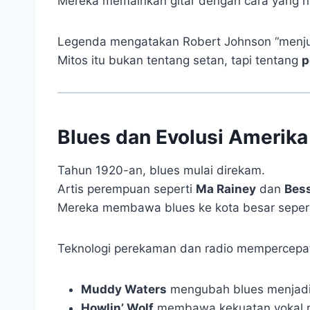
Mereka memainkan gitar dengan cara yang ny
Legenda mengatakan Robert Johnson “menjua
Mitos itu bukan tentang setan, tapi tentang
p
Blues dan Evolusi Amerika
Tahun 1920-an, blues mulai direkam.
Artis perempuan seperti
Ma Rainey
dan
Bess
Mereka membawa blues ke kota besar sepert
Teknologi perekaman dan radio mempercepat 
Muddy Waters
mengubah blues menjadi 
Howlin’ Wolf
membawa kekuatan vokal 