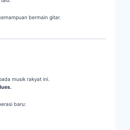
lalu.
kemampuan bermain gitar.
ada musik rakyat ini.
lues.
erasi baru: