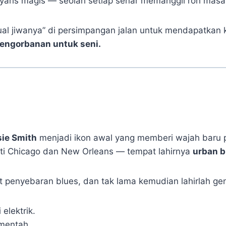
aris magis — seolah setiap senar memanggil roh masa 
l jiwanya” di persimpangan jalan untuk mendapatkan 
engorbanan untuk seni.
ie Smith
menjadi ikon awal yang memberi wajah baru p
i Chicago dan New Orleans — tempat lahirnya
urban b
penyebaran blues, dan tak lama kemudian lahirlah gen
elektrik.
mentah.