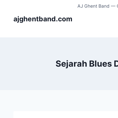
Skip
AJ Ghent Band — C
to
ajghentband.com
content
Sejarah Blues 